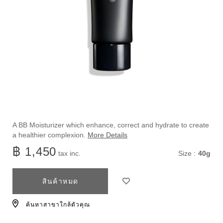
ราย
https://www.shiseido.co.th/th/shiseido-
ลำดับ
A BB Moisturizer which enhance, correct and hydrate to create
men-
สินค้า
a healthier complexion.
More Details
ละเอียด
vibrant-
1011719230
฿ 1,450
แบบ
tax inc.
Size :
40g
bb-
moisturizer-
อื่น
ตัว
สินค้า
1011719230.html
ๆ
สินค้าหมด
เลือก
การ
ค้นหาสาขาใกล้ตัวคุณ
ใส่