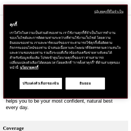
สินค้า
ลง
ปฏิเสธคุกกี้ที่ไม่จำเป็น
ตะกร้า
DETAILS
คุกกี้
เราใส่ใจในความเป็นส่วนตัวของท่าน เราใช้งานคุกกี้ที่จำเป็นในการทำงาน
ของเว็บไซต์และการติดตามท่านระหว่างที่ท่านใช้งานเว็บไซต์ โดยความ
Conceals imperfections like dark circles, blemishes,
ยินยอมของท่าน เราและพาร์ทเนอร์ของเราจะสามารถใช้คุกกี้เพื่อติดตาม
กิจกรรมออนไลน์ของท่าน นำเสนอเนื้อหาและโฆษณาที่จัดสรรตามความสนใจ
pores and uneven tone.
และความชอบของท่าน รวมถึงระบบที่เกี่ยวข้องกับเครือข่ายทางสังคมได้
The product features a color changing ingredient
สำหรับข้อมูลเพิ่มเติม โปรดเข้าดูนโยบายคุกกี้ของเรา ท่านสามารถ
which corrects imperfections and nurtures a natural
เปลี่ยนแปลงตัวเลือกได้ตลอดเวลาโดยคลิกที่ "การตั้งค่าคุกกี้" ที่ด้านล่างสุดของ
หน้านี้
นโยบายคุกกี้
complexion. BB Moisturizer uses Japanese camellia
oil, which possesses an anti-oxidant property (in vitro
tested).
ปรับแต่งตัวเลือกของฉัน
ยินยอม
The product can be easily removed with SHISEIDO
MEN Face Cleanser or daily use soap. BB Moisturizer
helps you to be your most confident, natural best
every day.
Coverage