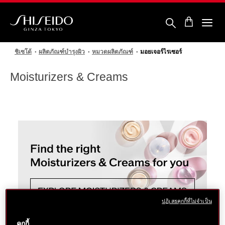
ข้าม
ไป
ยัง
ราย
ชิ
ละเอียด
เซ
หลัก
โด้
ชิเซโด้
ผลิตภัณฑ์บำรุงผิว
หมวดผลิตภัณฑ์
มอยเจอร์ไรเซอร์
Moisturizers & Creams
ปฏิเสธคุกกี้ที่ไม่จำเป็น
คุกกี้