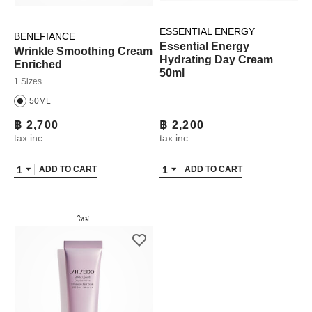
ESSENTIAL ENERGY
BENEFIANCE
Essential Energy
Wrinkle Smoothing Cream
Hydrating Day Cream
Enriched
50ml
1 Sizes
50ML
฿ 2,700
฿ 2,200
tax inc.
tax inc.
1
1
ADD TO CART
ADD TO CART
ใหม่