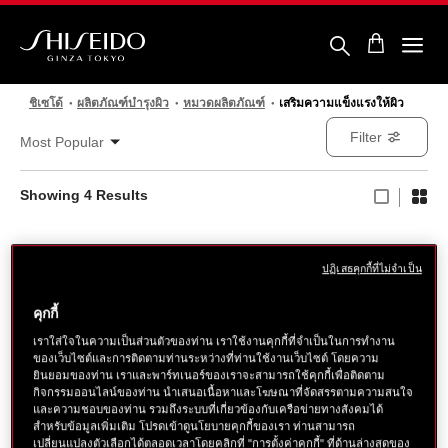
ข้าม
ไป
ยัง
ราย
ชิ
ละเอียด
เซ
หลัก
โด้
ชิเซโด้
ผลิตภัณฑ์บำรุงผิว
หมวดผลิตภัณฑ์
เสริมความแข็งแรงให้ผิว
Filter
Most Popular
Showing
4
Results
AWARD WINNER
ปฏิเสธคุกกี้ที่ไม่จำเป็น
คุกกี้
เราใส่ใจในความเป็นส่วนตัวของท่าน เราใช้งานคุกกี้ที่จำเป็นในการทำงาน
ของเว็บไซต์และการติดตามท่านระหว่างที่ท่านใช้งานเว็บไซต์ โดยความ
ยินยอมของท่าน เราและพาร์ทเนอร์ของเราจะสามารถใช้คุกกี้เพื่อติดตาม
กิจกรรมออนไลน์ของท่าน นำเสนอเนื้อหาและโฆษณาที่จัดสรรตามความสนใจ
และความชอบของท่าน รวมถึงระบบที่เกี่ยวข้องกับเครือข่ายทางสังคมได้
สำหรับข้อมูลเพิ่มเติม โปรดเข้าดูนโยบายคุกกี้ของเรา ท่านสามารถ
เปลี่ยนแปลงตัวเลือกได้ตลอดเวลาโดยคลิกที่ "การตั้งค่าคุกกี้" ที่ด้านล่างสุดของ