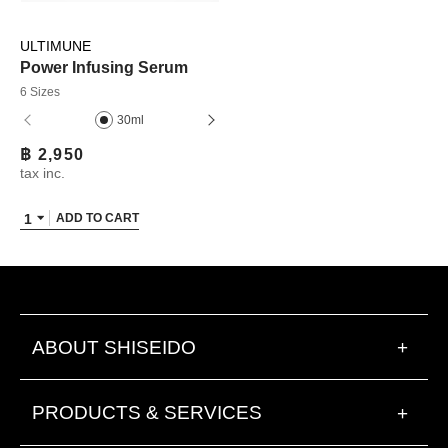
ULTIMUNE
Power Infusing Serum
6 Sizes
30ml
50ml
฿ 2,950
tax inc.
1
ADD TO CART
ABOUT SHISEIDO
+
PRODUCTS & SERVICES
+