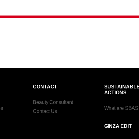
CONTACT
SUSTAINABL
ACTIONS
Beauty Consultant
es
What are SBAS
Contact Us
GINZA EDIT