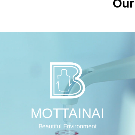
Our
MOTT
EM
Beautiful Environment
Beautiful I
MOTTAINAI
Reuse, Recycle, R
Diverse. 
Replace with Resp
With Empa
Beautiful Environment