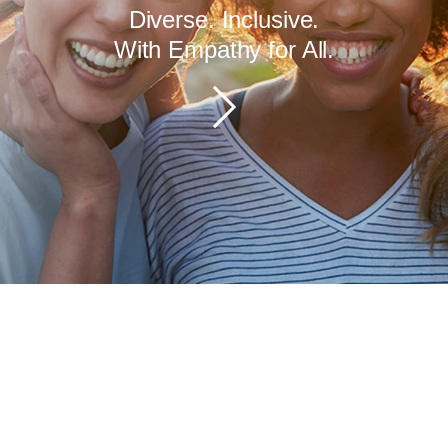
Diverse. Inclusive.
ciety, we will take action in harmony
With Empathy for All.