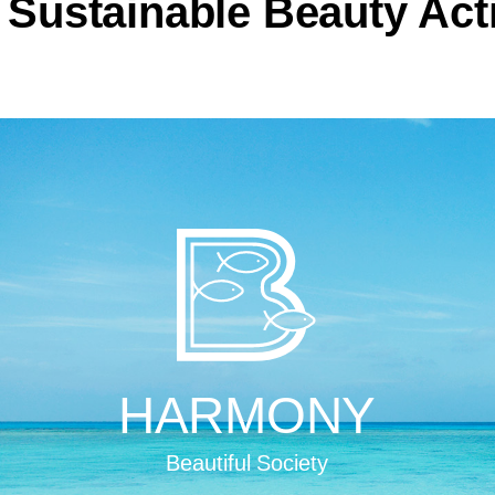
 Sustainable
Beauty Act
AINAI
PATHY
HAR
ndividuals
Beautiful Society
HARMONY
educe,
Inclusive.
Good for Skin.
Goo
ect.
thy for All.
Beautiful Society
Good for People.