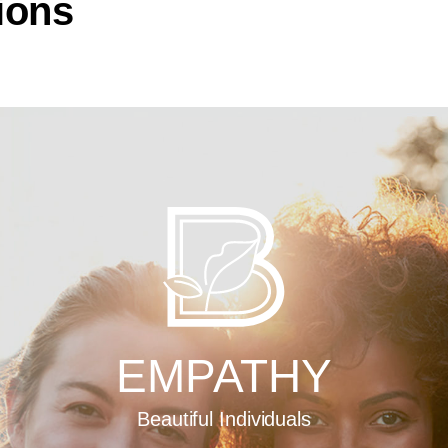
ions
MONY
EMPATHY
d for the Environment.
Beautiful Individuals