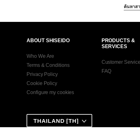
ค้นหาสา
ABOUT SHISEIDO
PRODUCTS &
SERVICES
Who We Are
Customer Servic
Terms & Conditions
FAQ
Privacy Policy
Cookie Policy
Configure my cookies
THAILAND [TH]