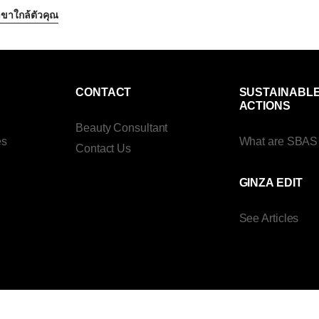
ขาใกล้ตัวคุณ
CONTACT
SUSTAINABL
ACTIONS
Beauty Consultant
es
What are SBAS
Contact Us
GINZA EDIT
See Articles