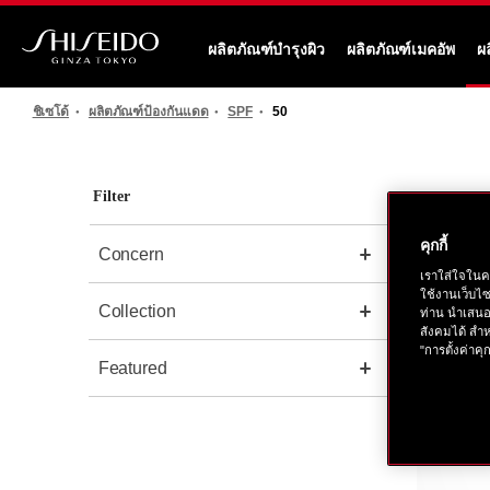
ข้าม
ไป
ผลิตภัณฑ์บำรุงผิว
ผลิตภัณฑ์เมคอัพ
ผ
ยัง
ชิ
ราย
เซ
ละเอียด
ชิเซโด้
ผลิตภัณฑ์ป้องกันแดด
SPF
50
โด้
หลัก
Filter
คุกกี้
Concern
เราใส่ใจในค
ใช้งานเว็บไ
Collection
ท่าน นำเสนอ
สังคมได้ สำห
"การตั้งค่าคุก
Featured