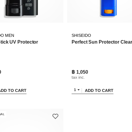
DO MEN
SHISEIDO
Stick UV Protector
Perfect Sun Protector Clear
0
฿ 1,050
tax inc.
1
ADD TO CART
ADD TO CART
VAL