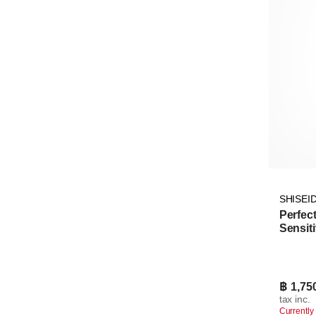
SHISEI
Perfec
Sensit
฿ 1,75
tax inc.
Currently 