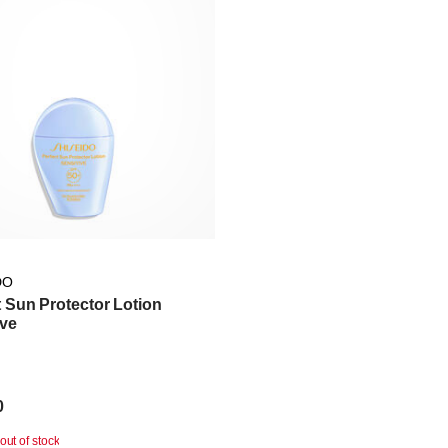
DO
t Sun Protector Lotion
ive
0
out of stock