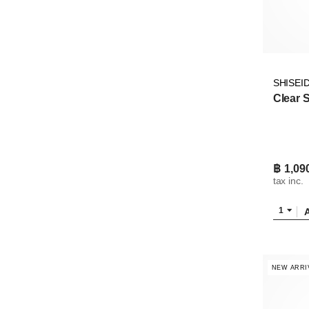
SHISEI
Clear 
฿ 1,09
tax inc.
1
NEW ARRI