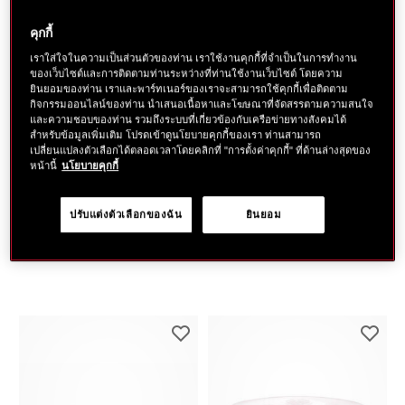
คุกกี้
เราใส่ใจในความเป็นส่วนตัวของท่าน เราใช้งานคุกกี้ที่จำเป็นในการทำงาน
SHISEIDO MAKEUP
SHISEIDO MAKEUP
ของเว็บไซต์และการติดตามท่านระหว่างที่ท่านใช้งานเว็บไซต์ โดยความ
Color + Glow Enhancer
REVITALESSENCE
ยินยอมของท่าน เราและพาร์ทเนอร์ของเราจะสามารถใช้คุกกี้เพื่อติดตาม
Loose Setting Powder
กิจกรรมออนไลน์ของท่าน นำเสนอเนื้อหาและโฆษณาที่จัดสรรตามความสนใจ
และความชอบของท่าน รวมถึงระบบที่เกี่ยวข้องกับเครือข่ายทางสังคมได้
9 เฉด
3 เฉด
สำหรับข้อมูลเพิ่มเติม โปรดเข้าดูนโยบายคุกกี้ของเรา ท่านสามารถ
เปลี่ยนแปลงตัวเลือกได้ตลอดเวลาโดยคลิกที่ "การตั้งค่าคุกกี้" ที่ด้านล่างสุดของ
หน้านี้
นโยบายคุกกี้
฿ 1,500
฿ 1,800
tax inc.
tax inc.
ปรับแต่งตัวเลือกของฉัน
ยินยอม
Currently out of stock
1
ค้นหาสาขาใกล้ตัวคุณ
ADD TO CART