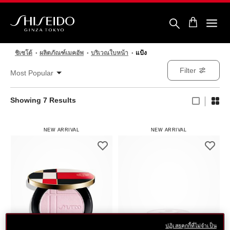
ข้าม
ไป
ยัง
ราย
ชิ
ละเอียด
เซ
หลัก
โด้
ชิเซโด้
ผลิตภัณฑ์เมคอัพ
บริเวณใบหน้า
แป้ง
Filter
Most Popular
Showing
7
Results
NEW ARRIVAL
NEW ARRIVAL
ปฏิเสธคุกกี้ที่ไม่จำเป็น