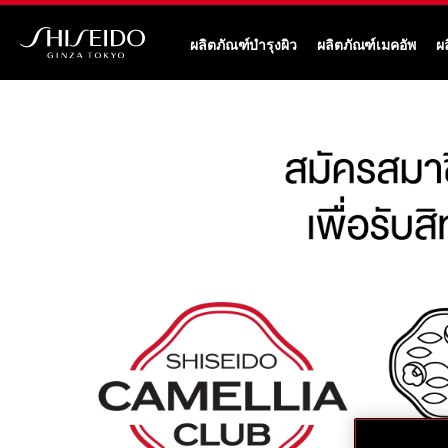
ข้าม
ไป
ผลิตภัณฑ์บำรุงผิว
ผลิตภัณฑ์เมคอัพ
ผ
ยัง
ชิ
ราย
เซ
ละเอียด
โด้
หลัก