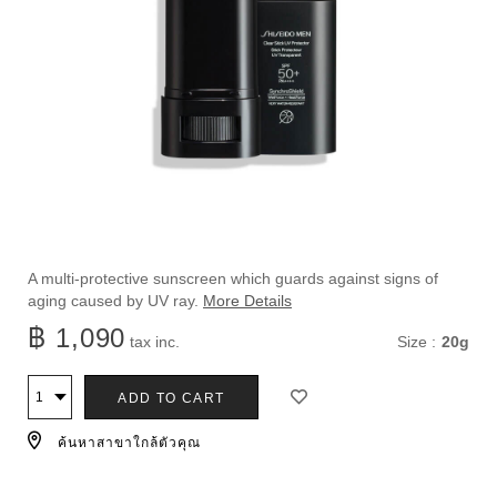
ราย
https://www.shiseido.co.th/th/shiseido-
ลำดับ
A multi-protective sunscreen which guards against signs of
men-
สินค้า
aging caused by UV ray.
More Details
ละเอียด
clear-
1011715530
฿ 1,090
แบบ
tax inc.
Size :
20g
stick-
uv-
อื่น
ตัว
สินค้า
protector-
ADD TO CART
จำนวน
ๆ
1011715530.html
เลือก
ค้นหาสาขาใกล้ตัวคุณ
การ
ใส่