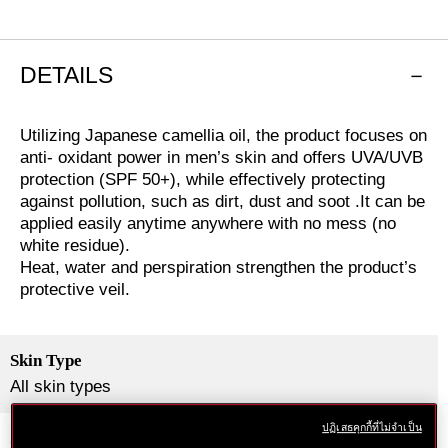
สินค้า
ลง
ตะกร้า
DETAILS
Utilizing Japanese camellia oil, the product focuses on
anti- oxidant power in men’s skin and offers UVA/UVB
protection (SPF 50+), while effectively protecting
against pollution, such as dirt, dust and soot .It can be
applied easily anytime anywhere with no mess (no
white residue).
Heat, water and perspiration strengthen the product’s
protective veil.
Skin Type
All skin types
ปฏิเสธคุกกี้ที่ไม่จำเป็น
Scent