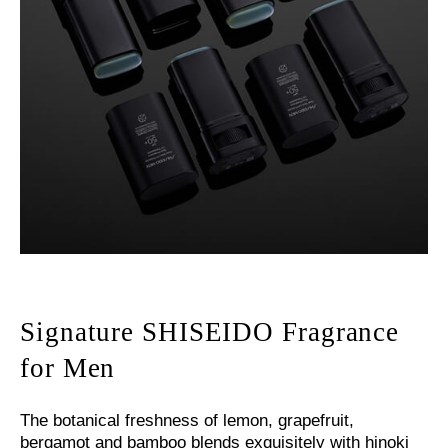
Signature SHISEIDO Fragrance
for Men
The botanical freshness of lemon, grapefruit,
bergamot and bamboo blends exquisitely with hinoki