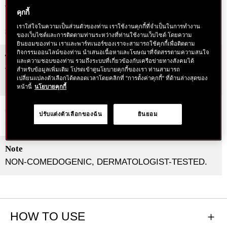
The botanical freshness of bergamot and bamboo
คุกกี้
blends exquisitely with hinoki cypress, Litsea Cubeba,
เราใส่ใจในความเป็นส่วนตัวของท่าน เราใช้งานคุกกี้ที่จำเป็นในการทำงาน
sandalwood and amber.
ของเว็บไซต์และการติดตามท่านระหว่างที่ท่านใช้งานเว็บไซต์ โดยความ
ยินยอมของท่าน เราและพาร์ทเนอร์ของเราจะสามารถใช้คุกกี้เพื่อติดตาม
กิจกรรมออนไลน์ของท่าน นำเสนอเนื้อหาและโฆษณาที่จัดสรรตามความสนใจ
Texture
และความชอบของท่าน รวมถึงระบบที่เกี่ยวข้องกับเครือข่ายทางสังคมได้
สำหรับข้อมูลเพิ่มเติม โปรดเข้าดูนโยบายคุกกี้ของเรา ท่านสามารถ
The lightweight texture applies comfortably and
เปลี่ยนแปลงตัวเลือกได้ตลอดเวลาโดยคลิกที่ "การตั้งค่าคุกกี้" ที่ด้านล่างสุดของ
invisibly on any skin tone.
หน้านี้
นโยบายคุกกี้
SPF
ปรับแต่งตัวเลือกของฉัน
ยินยอม
SPF50+
Note
NON-COMEDOGENIC, DERMATOLOGIST-TESTED.
HOW TO USE