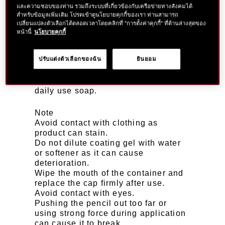
DUO
และความชอบของท่าน รวมถึงระบบที่เกี่ยวข้องกับเครือข่ายทางสังคมได้
สำหรับข้อมูลเพิ่มเติม โปรดเข้าดูนโยบายคุกกี้ของเรา ท่านสามารถ
เปลี่ยนแปลงตัวเลือกได้ตลอดเวลาโดยคลิกที่ "การตั้งค่าคุกกี้" ที่ด้านล่างสุดของ
Swivel the pencil upward 1 to 2 mm
หน้านี้
นโยบายคุกกี้
to draw on your eyebrows.
Then apply gel with the brush,
ปรับแต่งตัวเลือกของฉัน
ยินยอม
following the flow of hair.
The product can be removed with
SHISEIDO MEN Face Cleanser or
daily use soap.
Note
Avoid contact with clothing as
product can stain.
Do not dilute coating gel with water
or softener as it can cause
deterioration.
Wipe the mouth of the container and
replace the cap firmly after use.
Avoid contact with eyes.
Pushing the pencil out too far or
using strong force during application
can cause it to break.