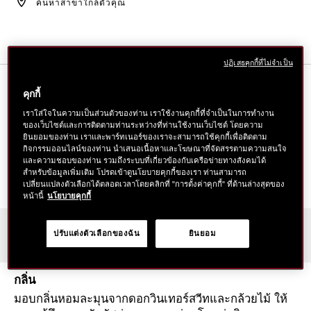
ค้นหาสาขาใกล้ตัวคุณ
การ
1011638030.html
ใส่
สินค้า
ลง
ปฏิเสธคุกกี้ที่ไม่จำเป็น
ตะกร้า
รายละเอียด
คุกกี้
เราใส่ใจในความเป็นส่วนตัวของท่าน เราใช้งานคุกกี้ที่จำเป็นในการทำงาน
ของเว็บไซต์และการติดตามท่านระหว่างที่ท่านใช้งานเว็บไซต์ โดยความ
มาสก์ที่ช่วยฟื้นบำรุงผิวรอบดวงตาที่เหนื่อยล้าอันเนื่องมา
ยินยอมของท่าน เราและพาร์ทเนอร์ของเราจะสามารถใช้คุกกี้เพื่อติดตาม
จากวัยที่เพิ่มขึ้น มอบความชุ่มชื้น เพื่อผิวแลดูกระจ่างใส
กิจกรรมออนไลน์ของท่าน นำเสนอเนื้อหาและโฆษณาที่จัดสรรตามความสนใจ
ฟื้นบำรุงให้ผิวแลดูกระชับ ด้วยประสิทธิภาพของเรตินอล
และความชอบของท่าน รวมถึงระบบที่เกี่ยวข้องกับเครือข่ายทางสังคมได้
สำหรับข้อมูลเพิ่มเติม โปรดเข้าดูนโยบายคุกกี้ของเรา ท่านสามารถ
และ ReNeura Technology++™
เปลี่ยนแปลงตัวเลือกได้ตลอดเวลาโดยคลิกที่ "การตั้งค่าคุกกี้" ที่ด้านล่างสุดของ
หน้านี้
นโยบายคุกกี้
สภาพผิว
ปรับแต่งตัวเลือกของฉัน
ยินยอม
ทุกสภาพผิว
กลิ่น
มอบกลิ่นหอมละมุนจากดอกวินเทอร์สวีทและกล้วยไม้ ให้