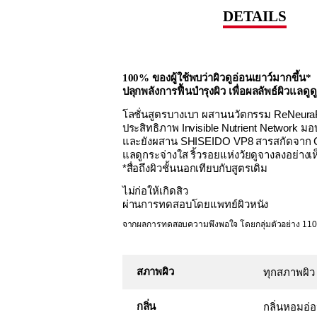
DETAILS
100% ของผู้ใช้พบว่าผิวดูอ่อนเยาว์มากขึ้น*
ปลุกพลังการฟื้นบำรุงผิว เพื่อผลลัพธ์ผิวแลดูดูช
โลชั่นสูตรบางเบา ผสานนวัตกรรม ReNeura
ประสิทธิภาพ Invisible Nutrient Network มอบก
และยังผสาน SHISEIDO VP8 สารสกัดจาก Chai
แลดูกระจ่างใส ริ้วรอยแห่งวัยดูจางลงอย่างเห
*สื่อถึงผิวชั้นนอกเทียบกับสูตรเดิม
ไม่ก่อให้เกิดสิว
ผ่านการทดสอบโดยแพทย์ผิวหนัง
จากผลการทดสอบความพึงพอใจ โดยกลุ่มตัวอย่าง 110 
สภาพผิว
ทุกสภาพผิว
กลิ่น
กลิ่นหอมอ่