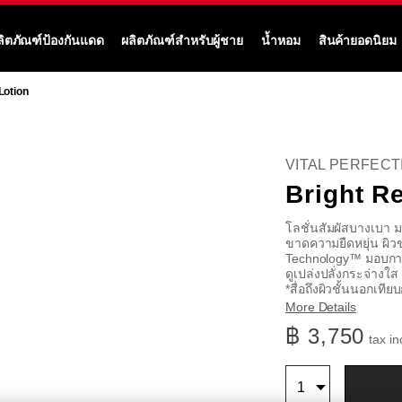
ลิตภัณฑ์ป้องกันแดด
ผลิตภัณฑ์สำหรับผู้ชาย
น้ำหอม
สินค้ายอดนิยม
Lotion
VITAL PERFECT
Bright Re
โลชั่นสัมผัสบางเบา 
ขาดความยืดหยุ่น ผ
Technology™ มอบการบำ
ดูเปล่งปลั่งกระจ่างใส
*สื่อถึงผิวชั้นนอกเทีย
More Details
https://www.shise
ลำดับ
ราย
฿ 3,750
tax in
perfection-
สินค้า
ละเอียด
bright-
10121043101
ตัว
สินค้า
revitalizing-
จำนวน