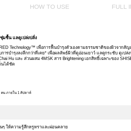
HOW TO USE
FULL 
ุ่มชื้น แลดูเปล่งปลั่ง
RED Technology™ เพื่อการฟื้นบำรุงตัวเองตามธรรมชาติของผิวจากสัญ
ารบำรุงลงลึกกว่าที่เคย* เพื่อผลลัพธ์ผิวที่ดูอ่อนเยาว์ แลดูกระชับ ดูเปล่ง
 Hu และ ส่วนผสม 4MSK สาร Brightening เอกสิทธิ์เฉพาะของ SHISEIDO
็นได้ชัด
คน ภายใน 1 สัปดาห์
อนๆ ให้ความรู้สึกหรูหราและผ่อนคลาย