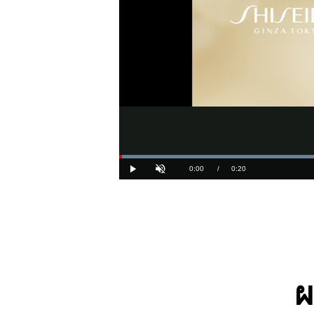
Loaded
:
100.00
Current
0:00
/
Duration
0:20
Play
Unmute
Time
ผ