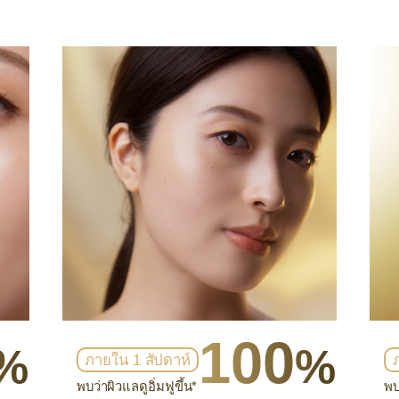
100
%
%
ภายใน 1 สัปดาห์
พบว่าผิวแลดูอิ่มฟูขึ้น*
พบ