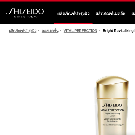
ข้าม
ไป
ผลิตภัณฑ์บำรุงผิว
ผลิตภัณฑ์เมคอัพ
ผ
ยัง
ชิ
ราย
เซ
ละเอียด
ผลิตภัณฑ์บำรุงผิว
คอลเลกชั่น
VITAL PERFECTION
Bright Revitalizing 
โด้
หลัก
รูปภาพ