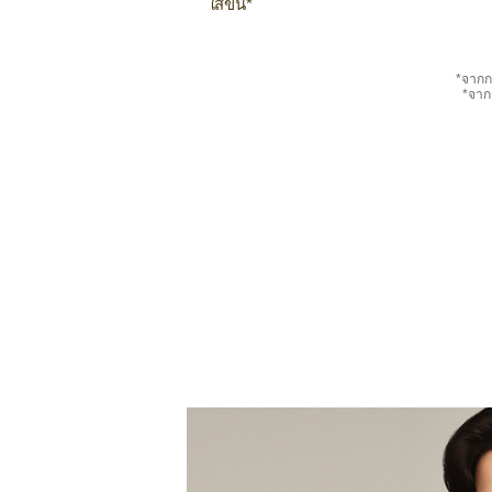
ใสขึ้น*
*จากก
*จาก