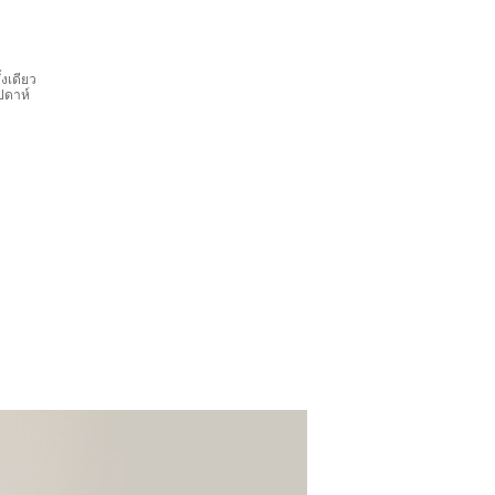
งเดียว
ปดาห์