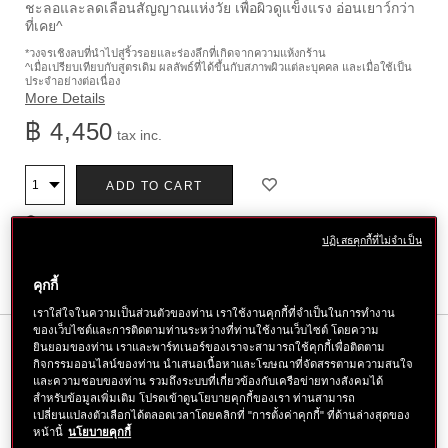
ชะลอและลดเลือนสัญญาณแห่งวัย เพื่อผิวดูแข็งแรง อ่อนเยาว์กว่า
ที่เคย^
*วงจรเชิงลบที่นำไปสู่ริ้วรอยและร่องลึกที่เกิดจากความแห้งกร้าน
^เมื่อเปรียบเทียบกับสูตรเดิม ผลลัพธ์ที่ได้ขึ้นกับสภาพผิวแต่ละบุคคล และเมื่อใช้เป็น
ประจำอย่างต่อเนื่อง
More Details
฿ 4,450
tax inc.
ตัว
สินค้า
ADD TO CART
จำนวน
เลือก
ค้นหาสาขาใกล้ตัวคุณ
การ
ปฏิเสธคุกกี้ที่ไม่จำเป็น
ใส่
สินค้า
คุกกี้
ลง
เราใส่ใจในความเป็นส่วนตัวของท่าน เราใช้งานคุกกี้ที่จำเป็นในการทำงาน
ของเว็บไซต์และการติดตามท่านระหว่างที่ท่านใช้งานเว็บไซต์ โดยความ
ตะกร้า
คุณสมบัติ
ยินยอมของท่าน เราและพาร์ทเนอร์ของเราจะสามารถใช้คุกกี้เพื่อติดตาม
กิจกรรมออนไลน์ของท่าน นำเสนอเนื้อหาและโฆษณาที่จัดสรรตามความสนใจ
และความชอบของท่าน รวมถึงระบบที่เกี่ยวข้องกับเครือข่ายทางสังคมได้
สำหรับข้อมูลเพิ่มเติม โปรดเข้าดูนโยบายคุกกี้ของเรา ท่านสามารถ
สัมผัส 3 ผลลัพธ์ผิวดูสุขภาพดี ได้แก่ ผิวดูยืดหยุ่น ดูเรียบเนียน
เปลี่ยนแปลงตัวเลือกได้ตลอดเวลาโดยคลิกที่ "การตั้งค่าคุกกี้" ที่ด้านล่างสุดของ
หน้านี้
นโยบายคุกกี้
แลดูกระจ่างใส รู้สึกได้ใน 3 วัน* ด้วยเซรั่ม ULTIMUNE สูตร