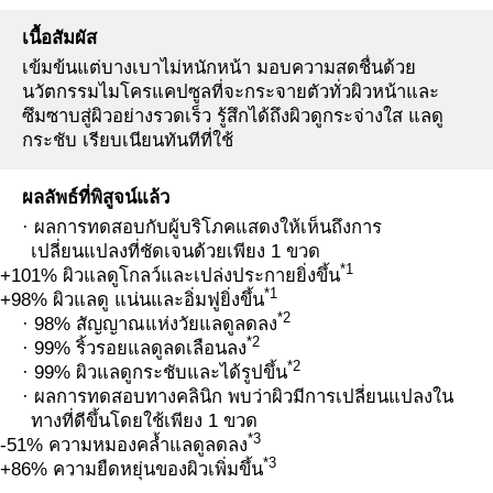
เนื้อสัมผัส
เข้มข้นแต่บางเบาไม่หนักหน้า มอบความสดชื่นด้วย
นวัตกรรมไมโครแคปซูลที่จะกระจายตัวทั่วผิวหน้าและ
ซึมซาบสู่ผิวอย่างรวดเร็ว รู้สึกได้ถึงผิวดูกระจ่างใส แลดู
กระชับ เรียบเนียนทันทีที่ใช้
ผลลัพธ์ที่พิสูจน์แล้ว
· ผลการทดสอบกับผู้บริโภคแสดงให้เห็นถึงการ
เปลี่ยนแปลงที่ชัดเจนด้วยเพียง 1 ขวด
*1
+101% ผิวแลดูโกลว์และเปล่งประกายยิ่งขึ้น
*1
+98% ผิวแลดู แน่นและอิ่มฟูยิ่งขึ้น
*2
· 98% สัญญาณแห่งวัยแลดูลดลง
*2
· 99% ริ้วรอยแลดูลดเลือนลง
*2
· 99% ผิวแลดูกระชับและได้รูปขึ้น
· ผลการทดสอบทางคลินิก พบว่าผิวมีการเปลี่ยนแปลงใน
ทางที่ดีขึ้นโดยใช้เพียง 1 ขวด
*3
-51% ความหมองคล้ำแลดูลดลง
*3
+86% ความยืดหยุ่นของผิวเพิ่มขึ้น