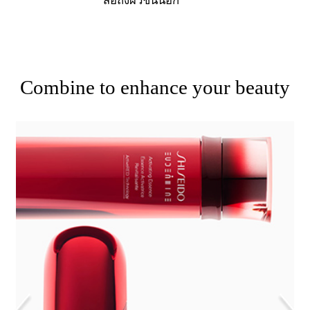
*สื่อถึงผิวชั้นนอก
Combine to enhance
Combine to enhance
Combine to enhance
your beauty
your beauty
your beauty