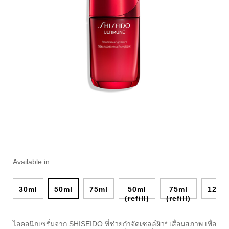
ราย
https://www.shiseido.co.th/th/ultimune-
ลำดับ
แบบ
power-
สินค้า
ละเอียด
อื่น
Available in
infusing-
10122390201
ๆ
serum-
10122390201.html
30ml
50ml
75ml
50ml
75ml
120m
(refill)
(refill)
ไอคอนิกเซรั่มจาก SHISEIDO ที่ช่วยกำจัดเซลล์ผิว* เสื่อมสภาพ เพื่อ