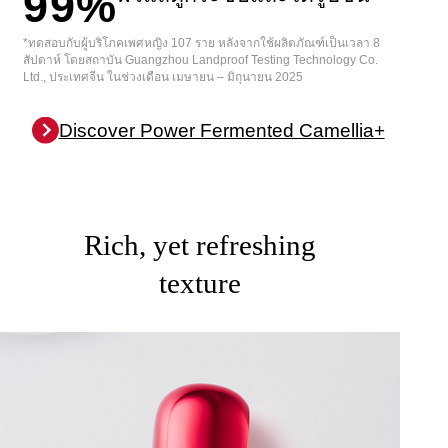
99%
*ทดสอบกับผู้บริโภคเพศหญิง 107 ราย หลังจากใช้ผลิตภัณฑ์เป็นเวลา 8
สัปดาห์ โดยสถาบัน Guangzhou Landproof Testing Technology Co.
Ltd., ประเทศจีน ในช่วงเดือน เมษายน – มิถุนายน 2025
Discover Power Fermented Camellia+
Rich, yet refreshing
texture