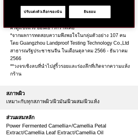
ใหม่ ผสานส่วนผสมทรงประสิทธิภาพเอกสิทธิ์ของ
SHISEIDO Power Fermented Camellia+ ช่วยกำจัดเซลล์
ปรับแต่งตัวเลือกของฉัน
ยินยอม
ผิว** เสื่อมสภาพเพื่อชะลอและลดเลือนสัญญาณแห่งวัย เพื่อ
ผิวดูแข็งแรง อ่อนเยาว์กว่าที่เคย
*จากผลการทดสอบความพึงพอใจในกลุ่มตัวอย่าง 107 คน
โดย Guangzhou Landproof Testing Technology Co.,Ltd
สาธารณรัฐประชาชนจีน ในเดือนตุลาคม 2566 - ธันวาคม
2566
**วงจรเชิงลบที่นำไปสู่ริ้วรอยและร่องลึกที่เกิดจากความแห้ง
กร้าน
สภาพผิว
เหมาะกับทุกสภาพผิว/ผิวมัน/ผิวผสม/ผิวแห้ง
ส่วนผสมหลัก
Power Fermented Camellia+/Camellia Petal
Extract/Camellia Leaf Extract/Camellia Oil