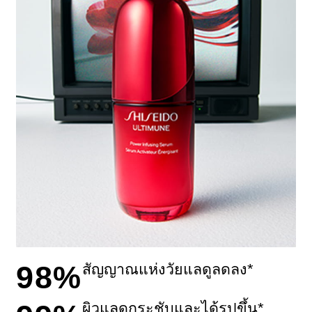
98%
สัญญาณแห่งวัยแลดูลดลง*
ผิวแลดูกระชับและได้รูปขึ้น*