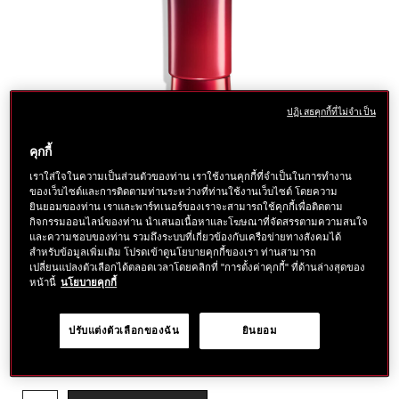
ปฏิเสธคุกกี้ที่ไม่จำเป็น
คุกกี้
เราใส่ใจในความเป็นส่วนตัวของท่าน เราใช้งานคุกกี้ที่จำเป็นในการทำงาน
ของเว็บไซต์และการติดตามท่านระหว่างที่ท่านใช้งานเว็บไซต์ โดยความ
ยินยอมของท่าน เราและพาร์ทเนอร์ของเราจะสามารถใช้คุกกี้เพื่อติดตาม
กิจกรรมออนไลน์ของท่าน นำเสนอเนื้อหาและโฆษณาที่จัดสรรตามความสนใจ
และความชอบของท่าน รวมถึงระบบที่เกี่ยวข้องกับเครือข่ายทางสังคมได้
ราย
https://www.shiseido.co.th/th/ultimune-
ลำดับ
This hand cream from SHISEIDO’s best-selling ULTIMUNE
สำหรับข้อมูลเพิ่มเติม โปรดเข้าดูนโยบายคุกกี้ของเรา ท่านสามารถ
power-
สินค้า
collection is bursting with natural vitality that nourishes,
ละเอียด
เปลี่ยนแปลงตัวเลือกได้ตลอดเวลาโดยคลิกที่ "การตั้งค่าคุกกี้" ที่ด้านล่างสุดของ
infusing-
10222729101
moisturizes and protects — courtesy of Multi-Defense Shield
หน้านี้
นโยบายคุกกี้
hand-
— for smoother, more beautiful skin. Enjoy the quick-absorbing
cream-
non-sticky texture, lasting smoothness, and relaxing floral
10222729101.html
scent in an easy to carry tub.
More Details
ปรับแต่งตัวเลือกของฉัน
ยินยอม
฿ 750
แบบ
tax inc.
Size :
50ml
อื่น