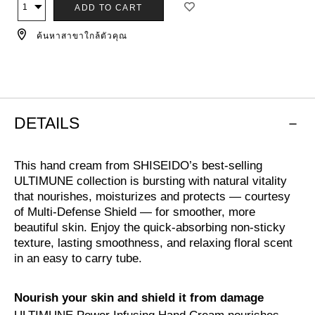
ตัว
สินค้า
ADD TO CART
จำนวน
ๆ
เลือก
ค้นหาสาขาใกล้ตัวคุณ
การ
ใส่
สินค้า
ลง
ตะกร้า
DETAILS
This hand cream from SHISEIDO’s best-selling
ULTIMUNE collection is bursting with natural vitality
that nourishes, moisturizes and protects — courtesy
of Multi-Defense Shield — for smoother, more
beautiful skin. Enjoy the quick-absorbing non-sticky
texture, lasting smoothness, and relaxing floral scent
in an easy to carry tube.
Nourish your skin and shield it from damage