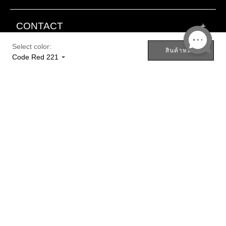
Bullet Train 202
CONTACT
+
Night Rose 203
แบบ
Scarlet Rush 204
Select color:
สินค้าหมด
Code Red 221
SUSTAINABLE BEAUTY ACTIONS
+
อื่น
Pixel Pink 205
ๆ
Botan 206
GINZA EDIT
+
Pink Dynasty 207
Streaming Mauve 208
Incense 209
J-Pop 210
Rose Muse 211
Woodblock 212
THAILAND [TH]
Neon Buzz 213
Pink Flash 214
Copyright ©2023 Shiseido
Future Shock 215
Co.,Ltd. All rights reserved.