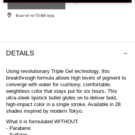
ๆ
สินค้าหมด
เลือก
การ
ค้นหาสาขาใกล้ตัวคุณ
ใส่
สินค้า
ลง
ตะกร้า
DETAILS
Using revolutionary Triple Gel technology, this
breakthrough formula allows high levels of pigment to
converge with water for cushiony, comfortable,
weightless color that stays put for six hours. This
ultra-sleek lipstick bullet glides on to deliver bold,
high-impact color in a single stroke. Available in 28
shades inspired by modern Tokyo.
What it is formulated WITHOUT:
- Parabens
- Sulfates