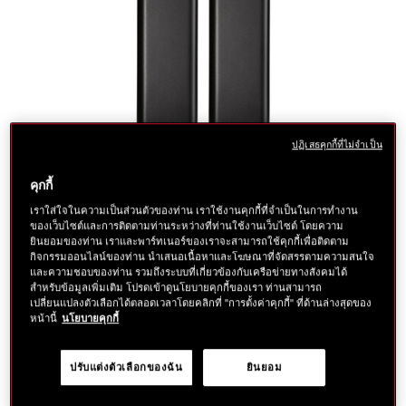
ปฏิเสธคุกกี้ที่ไม่จำเป็น
คุกกี้
เราใส่ใจในความเป็นส่วนตัวของท่าน เราใช้งานคุกกี้ที่จำเป็นในการทำงาน
ราย
https://www.shiseido.co.th/th/shiseido-
ลำดับ
ของเว็บไซต์และการติดตามท่านระหว่างที่ท่านใช้งานเว็บไซต์ โดยความ
แบบ
Select color:
ยินยอมของท่าน เราและพาร์ทเนอร์ของเราจะสามารถใช้คุกกี้เพื่อติดตาม
visionairy-
สินค้า
ละเอียด
อื่น
กิจกรรมออนไลน์ของท่าน นำเสนอเนื้อหาและโฆษณาที่จัดสรรตามความสนใจ
gel-
1011480110SHI
และความชอบของท่าน รวมถึงระบบที่เกี่ยวข้องกับเครือข่ายทางสังคมได้
lipstick-
ๆ
สำหรับข้อมูลเพิ่มเติม โปรดเข้าดูนโยบายคุกกี้ของเรา ท่านสามารถ
1011519810.html
เปลี่ยนแปลงตัวเลือกได้ตลอดเวลาโดยคลิกที่ "การตั้งค่าคุกกี้" ที่ด้านล่างสุดของ
พบกับลิปสติกเนื้อเจล สีติดทน เบาบาง หลากหลายสีสัน พร้อมให้
หน้านี้
นโยบายคุกกี้
ความชุ่มชื่นด้วยเทคโนโลยี Triple Gel
More Details
฿ 950
แบบ
tax inc.
Size :
1.6g
ปรับแต่งตัวเลือกของฉัน
ยินยอม
อื่น
ตัว
สินค้า