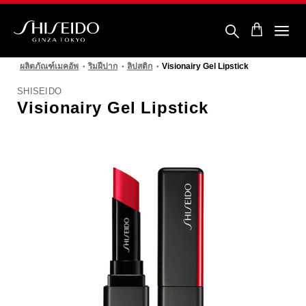
ข้าม
ไป
ยัง
ราย
ชิ
ละเอียด
เซ
หลัก
ผลิตภัณฑ์เมคอัพ
ริมฝีปาก
ลิปสติก
Visionairy Gel Lipstick
โด้
SHISEIDO
Visionairy Gel Lipstick
รูปภาพ