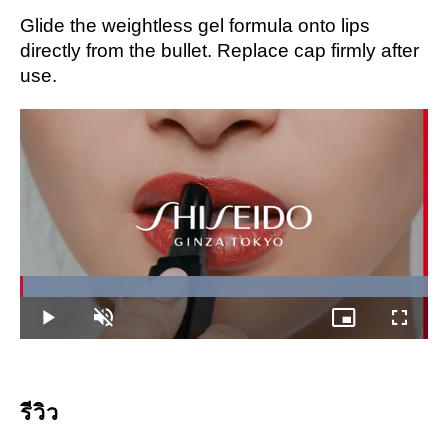
Glide the weightless gel formula onto lips
directly from the bullet. Replace cap firmly after
use.
Loaded
:
100.00%
Play
Unmute
Picture-
Fullscree
in-
Picture
รีวิว