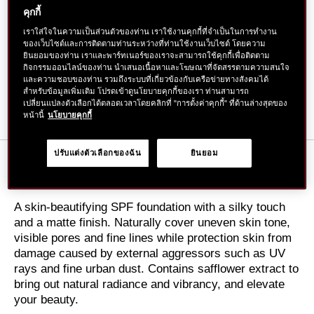
฿ 950
คุกกี้
tax inc.
เราใส่ใจในความเป็นส่วนตัวของท่าน เราใช้งานคุกกี้ที่จำเป็นในการทำงาน
ตัว
สินค้า
ของเว็บไซต์และการติดตามท่านระหว่างที่ท่านใช้งานเว็บไซต์ โดยความ
ADD TO CART
จำนวน
ยินยอมของท่าน เราและพาร์ทเนอร์ของเราจะสามารถใช้คุกกี้เพื่อติดตาม
เลือก
กิจกรรมออนไลน์ของท่าน นำเสนอเนื้อหาและโฆษณาที่จัดสรรตามความสนใจ
ค้นหาสาขาใกล้ตัวคุณ
การ
และความชอบของท่าน รวมถึงระบบที่เกี่ยวข้องกับเครือข่ายทางสังคมได้
สำหรับข้อมูลเพิ่มเติม โปรดเข้าดูนโยบายคุกกี้ของเรา ท่านสามารถ
ใส่
เปลี่ยนแปลงตัวเลือกได้ตลอดเวลาโดยคลิกที่ "การตั้งค่าคุกกี้" ที่ด้านล่างสุดของ
หน้านี้
นโยบายคุกกี้
สินค้า
ลง
ปรับแต่งตัวเลือกของฉัน
ยินยอม
ตะกร้า
DETAILS
A skin-beautifying SPF foundation with a silky touch
and a matte finish. Naturally cover uneven skin tone,
visible pores and fine lines while protection skin from
damage caused by external aggressors such as UV
rays and fine urban dust. Contains safflower extract to
bring out natural radiance and vibrancy, and elevate
your beauty.