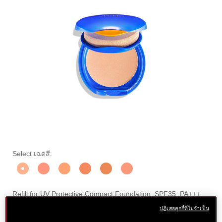
ราย
https://www.shiseido.co.th/th/shiseido-
ลำดับ
แบบ
Select เฉดสี:
uv-
สินค้า
ละเอียด
อื่น
protective-
10121284201
compact-
ๆ
foundation%28refill%29-
Refill for UV Protective Compact Foundation. SPF35, PA+++,
10121284201.html
and water resistant, with a matte finish. Protect and nurture
ปฏิเสธคุกกี้ที่ไม่จำเป็น
skin’s true beauty and vibrancy.
More Details