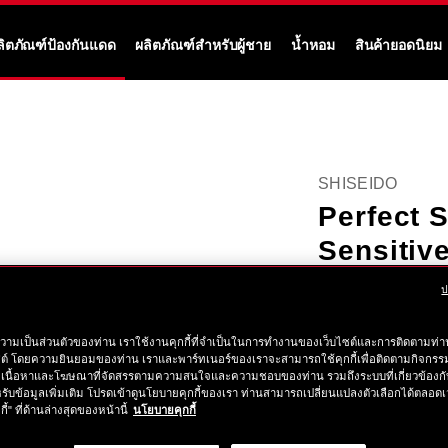
ลิตภัณฑ์ป้องกันแดด
ผลิตภัณฑ์สำหรับผู้ชาย
น้ำหอม
สินค้ายอดนิยม
SHISEIDO
Perfect 
Sensitiv
ป
NEW ARRIVAL
Powerful sun protecti
วามเป็นส่วนตัวของท่าน เราใช้งานคุกกี้ที่จำเป็นในการทำงานของเว็บไซต์และการติดตามท่าน
More Details
ซต์ โดยความยินยอมของท่าน เราและพาร์ทเนอร์ของเราจะสามารถใช้คุกกี้เพื่อติดตามกิจก
เนื้อหาและโฆษณาที่จัดสรรตามความสนใจและความชอบของท่าน รวมถึงระบบที่เกี่ยวข้องกั
https://www.shise
ลำดับ
ราย
฿ 1,750
tax in
รับข้อมูลเพิ่มเติม โปรดเข้าดูนโยบายคุกกี้ของเรา ท่านสามารถเปลี่ยนแปลงตัวเลือกได้ตลอดเ
perfect-
สินค้า
กี้" ที่ด้านล่างสุดของหน้านี้
นโยบายคุกกี้
ละเอียด
sun-
10121998201
ตัว
สินค้า
protector-
สินค้าหม