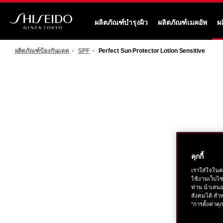
ข้าม
ไป
ผลิตภัณฑ์บำรุงผิว
ผลิตภัณฑ์เมคอัพ
ผ
ยัง
ชิ
ราย
เซ
ละเอียด
ผลิตภัณฑ์ป้องกันแดด
SPF
Perfect Sun Protector Lotion Sensitive
โด้
หลัก
รูปภาพ
คุกกี้
เราใส่ใจในค
ใช้งานเว็บไ
ท่าน นำเสนอ
สังคมได้ สำห
"การตั้งค่าคุก