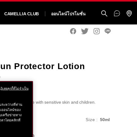
CAMELLIA CLUB
ออนไลน์โปรโมชั่น
Sun Protector Lotion
e
ฏิเสธคุกกี้ที่ไม่จำเป็น
on lotion for those with sensitive skin and children.
ระหว่างที่ท่าน
รรมออนไลน์ของ
บเครือข่ายทาง
ido.co.th/th/shiseido-
แบบ
c.
Size :
50ml
วลาโดยคลิกที่
อื่น
ด