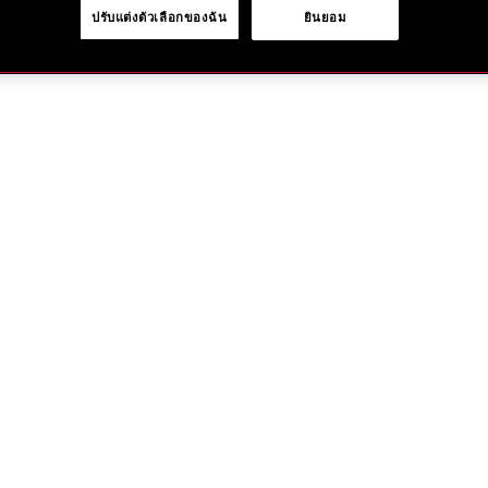
lotion-
ปรับแต่งตัวเลือกของฉัน
ยินยอม
เลือก
sensitive-
ค้นหาสาขาใกล้
10121998201.ht
การ
ใส่
สินค้า
ลง
ตะกร้า