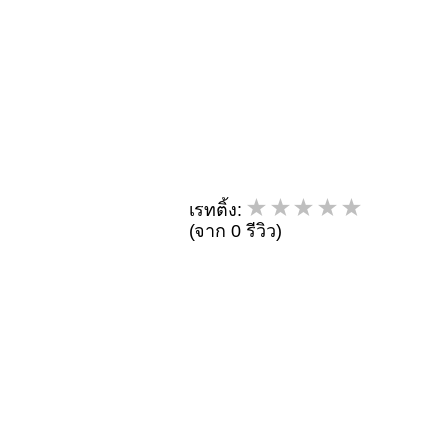
เรทติ้ง:
(จาก 0 รีวิว)