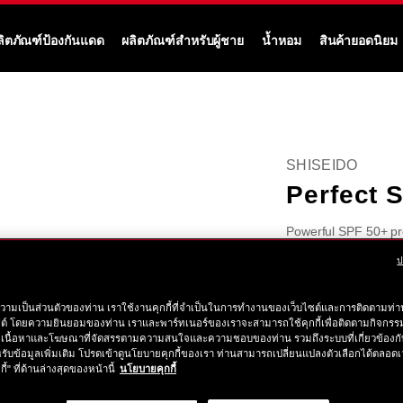
ลิตภัณฑ์ป้องกันแดด
ผลิตภัณฑ์สำหรับผู้ชาย
น้ำหอม
สินค้ายอดนิยม
SHISEIDO
Perfect S
Powerful SPF 50+ pro
anywhere.
More Deta
ป
https://www.shise
ลำดับ
ราย
฿ 1,050
tax in
perfect-
สินค้า
วามเป็นส่วนตัวของท่าน เราใช้งานคุกกี้ที่จำเป็นในการทำงานของเว็บไซต์และการติดตามท่าน
ละเอียด
sun-
10122299201
ตัว
สินค้า
ซต์ โดยความยินยอมของท่าน เราและพาร์ทเนอร์ของเราจะสามารถใช้คุกกี้เพื่อติดตามกิจก
protector-
จำนวน
เนื้อหาและโฆษณาที่จัดสรรตามความสนใจและความชอบของท่าน รวมถึงระบบที่เกี่ยวข้องกั
clear-
เลือก
รับข้อมูลเพิ่มเติม โปรดเข้าดูนโยบายคุกกี้ของเรา ท่านสามารถเปลี่ยนแปลงตัวเลือกได้ตลอดเ
stick-
กี้" ที่ด้านล่างสุดของหน้านี้
นโยบายคุกกี้
ค้นหาสาขาใกล้
10122299201.ht
การ