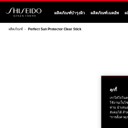
ข้าม
ไป
ผลิตภัณฑ์บำรุงผิว
ผลิตภัณฑ์เมคอัพ
ผ
ยัง
ชิ
ราย
เซ
ละเอียด
ผลิตภัณฑ์
Perfect Sun Protector Clear Stick
โด้
หลัก
รูปภาพ
คุกกี้
เราใส่ใจในค
ใช้งานเว็บไ
ท่าน นำเสนอ
สังคมได้ สำห
"การตั้งค่าคุก