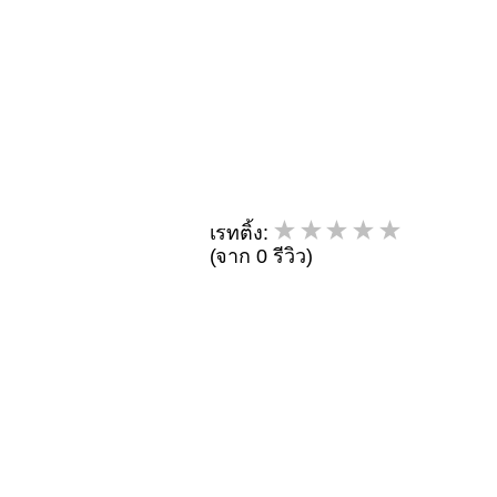
เรทติ้ง:
(จาก 0 รีวิว)