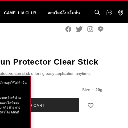
CAMELLIA CLUB
ออนไลน์โปรโมชั่น
un Protector Clear Stick
tective sun stick offering easy application anytime,
ils
ฏิเสธคุกกี้ที่ไม่จำเป็น
ido.co.th/th/shiseido-
แบบ
c.
Size :
20g
ระหว่างที่ท่าน
อื่น
รรมออนไลน์ของ
ADD TO CART
บเครือข่ายทาง
ๆ
วลาโดยคลิกที่
ตัวคุณ
ml