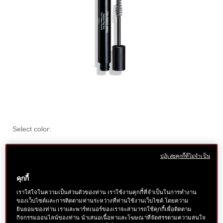
ราย
https://www.shiseido.co.th/th/shiseido-
ลำดับ
แบบ
Select color:
men-
สินค้า
ละเอียด
อื่น
eyebrow-
1011719810SHI
A light-touch pencil with 2-in-1 brow control which makes it
fixer-
ๆ
ปฏิเสธคุกกี้ที่ไม่จำเป็น
easy to shade and define your brows.
More Details
duo-
฿ 1,250
1011719810SHI.html
tax inc.
คุกกี้
เราใส่ใจในความเป็นส่วนตัวของท่าน เราใช้งานคุกกี้ที่จำเป็นในการทำงาน
ตัว
สินค้า
ของเว็บไซต์และการติดตามท่านระหว่างที่ท่านใช้งานเว็บไซต์ โดยความ
สินค้าหมด
เลือก
ยินยอมของท่าน เราและพาร์ทเนอร์ของเราจะสามารถใช้คุกกี้เพื่อติดตาม
กิจกรรมออนไลน์ของท่าน นำเสนอเนื้อหาและโฆษณาที่จัดสรรตามความสนใจ