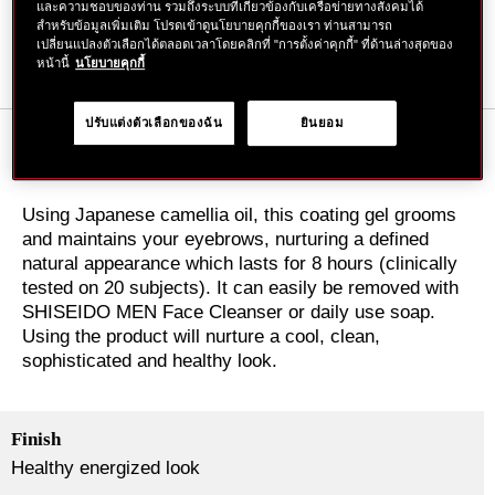
การ
และความชอบของท่าน รวมถึงระบบที่เกี่ยวข้องกับเครือข่ายทางสังคมได้
ค้นหาสาขาใกล้ตัวคุณ
สำหรับข้อมูลเพิ่มเติม โปรดเข้าดูนโยบายคุกกี้ของเรา ท่านสามารถ
ใส่
เปลี่ยนแปลงตัวเลือกได้ตลอดเวลาโดยคลิกที่ "การตั้งค่าคุกกี้" ที่ด้านล่างสุดของ
สินค้า
หน้านี้
นโยบายคุกกี้
ลง
ตะกร้า
ปรับแต่งตัวเลือกของฉัน
ยินยอม
DETAILS
Using Japanese camellia oil, this coating gel grooms
and maintains your eyebrows, nurturing a defined
natural appearance which lasts for 8 hours (clinically
tested on 20 subjects). It can easily be removed with
SHISEIDO MEN Face Cleanser or daily use soap.
Using the product will nurture a cool, clean,
sophisticated and healthy look.
Finish
Healthy energized look