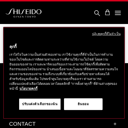
ข้าม
ไป
ยัง
ราย
ชิ
ละเอียด
เซ
หลัก
โด้
ปฏิเสธคุกกี้ที่ไม่จำเป็น
Sorry, there are no results to show for your
คุกกี้
chosen filters within
“Lazada”
เราใส่ใจในความเป็นส่วนตัวของท่าน เราใช้งานคุกกี้ที่จำเป็นในการทำงาน
ของเว็บไซต์และการติดตามท่านระหว่างที่ท่านใช้งานเว็บไซต์ โดยความ
ยินยอมของท่าน เราและพาร์ทเนอร์ของเราจะสามารถใช้คุกกี้เพื่อติดตาม
กิจกรรมออนไลน์ของท่าน นำเสนอเนื้อหาและโฆษณาที่จัดสรรตามความสนใจ
และความชอบของท่าน รวมถึงระบบที่เกี่ยวข้องกับเครือข่ายทางสังคมได้
สำหรับข้อมูลเพิ่มเติม โปรดเข้าดูนโยบายคุกกี้ของเรา ท่านสามารถ
เปลี่ยนแปลงตัวเลือกได้ตลอดเวลาโดยคลิกที่ "การตั้งค่าคุกกี้" ที่ด้านล่างสุดของ
ABOUT SHISEIDO
+
หน้านี้
นโยบายคุกกี้
PRODUCTS & SERVICES
+
ปรับแต่งตัวเลือกของฉัน
ยินยอม
CONTACT
+