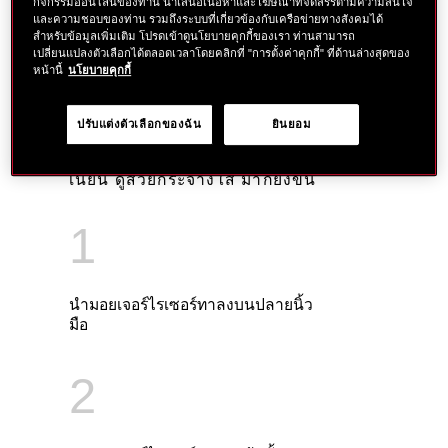
กิจกรรมออนไลน์ของท่าน นำเสนอเนื้อหาและโฆษณาที่จัดสรรตามความสนใจ
และความชอบของท่าน รวมถึงระบบที่เกี่ยวข้องกับเครือข่ายทางสังคมได้
สำหรับข้อมูลเพิ่มเติม โปรดเข้าดูนโยบายคุกกี้ของเรา ท่านสามารถ
ปลุกพลังความงามให้ผิวคุณ: คุณทราบ
เปลี่ยนแปลงตัวเลือกได้ตลอดเวลาโดยคลิกที่ "การตั้งค่าคุกกี้" ที่ด้านล่างสุดของ
หรือไม่การเติมความชุ่มชื่นให้ผิวคือเคล็ด
หน้านี้
นโยบายคุกกี้
ลับความงามฉบับชิเซโด้ กลุ่มผลิตภัณฑ์
บำรุงผิวจากเราจะช่วยฟื้นบำรุงผิวให้ได้
รับความชุ่มชื่นแลดูเปล่งปลั่ง บอกลา
ปรับแต่งตัวเลือกของฉัน
ยินยอม
ความล้าและสัญญาณแห่งความร่วงโรย
แห่งวัย ดูแลผิวที่ขาดการบำรุงให้เรียบ
เนียน ดูสวยกระจ่างใส มากยิ่งขึ้น
1
นำมอยเจอร์ไรเซอร์ทาลงบนปลายนิ้ว
มือ
2