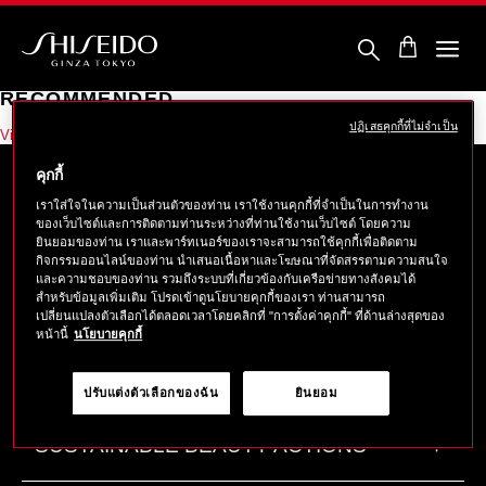
ข้าม
ไป
ยัง
ราย
ชิ
ละเอียด
เซ
RECOMMENDED
หลัก
โด้
ปฏิเสธคุกกี้ที่ไม่จำเป็น
View Full Details
คุกกี้
เราใส่ใจในความเป็นส่วนตัวของท่าน เราใช้งานคุกกี้ที่จำเป็นในการทำงาน
ของเว็บไซต์และการติดตามท่านระหว่างที่ท่านใช้งานเว็บไซต์ โดยความ
ABOUT SHISEIDO
+
ยินยอมของท่าน เราและพาร์ทเนอร์ของเราจะสามารถใช้คุกกี้เพื่อติดตาม
กิจกรรมออนไลน์ของท่าน นำเสนอเนื้อหาและโฆษณาที่จัดสรรตามความสนใจ
และความชอบของท่าน รวมถึงระบบที่เกี่ยวข้องกับเครือข่ายทางสังคมได้
สำหรับข้อมูลเพิ่มเติม โปรดเข้าดูนโยบายคุกกี้ของเรา ท่านสามารถ
PRODUCTS & SERVICES
+
เปลี่ยนแปลงตัวเลือกได้ตลอดเวลาโดยคลิกที่ "การตั้งค่าคุกกี้" ที่ด้านล่างสุดของ
หน้านี้
นโยบายคุกกี้
CONTACT
+
ปรับแต่งตัวเลือกของฉัน
ยินยอม
SUSTAINABLE BEAUTY ACTIONS
+