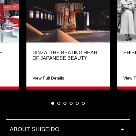
E
GINZA: THE BEATING HEART
SHIS
OF JAPANESE BEAUTY
View Full Details
View F
ABOUT SHISEIDO
+