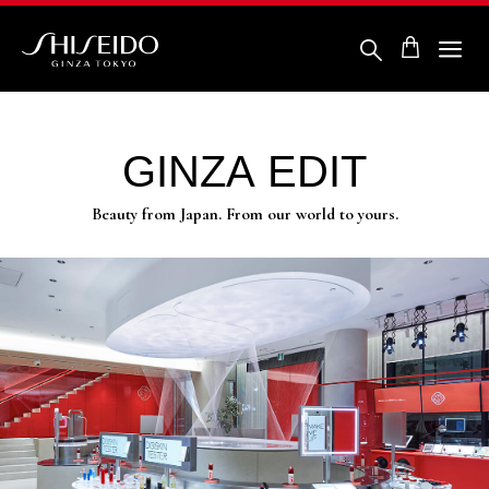
Skip
to
main
content
ชิ
เซ
โด้
GINZA
EDIT
Beauty from Japan. From our world to yours.