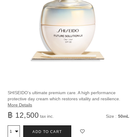
ราย
https://www.shiseido.co.th/th/future-
ลำดับ
SHISEIDO’s ultimate premium care. A high performance
solution-
สินค้า
protective day cream which restores vitality and resilience.
ละเอียด
lx-
10121266201
More Details
total-
฿ 12,500
แบบ
tax inc.
Size :
50mL
protective-
cream-
อื่น
ตัว
สินค้า
10121266201.html
ADD TO CART
จำนวน
ๆ