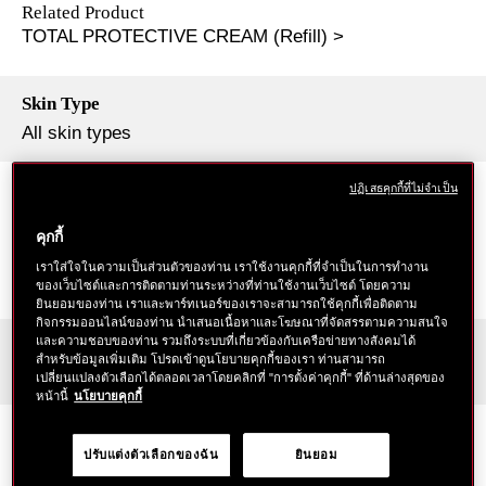
Related Product
TOTAL PROTECTIVE CREAM (Refill) >
Skin Type
All skin types
Scent
ปฏิเสธคุกกี้ที่ไม่จำเป็น
White floral
คุกกี้
Top notes：Bergamot, Quince, Green note
Middle notes：Hamanasu, Sakura, Ume
เราใส่ใจในความเป็นส่วนตัวของท่าน เราใช้งานคุกกี้ที่จำเป็นในการทำงาน
ของเว็บไซต์และการติดตามท่านระหว่างที่ท่านใช้งานเว็บไซต์ โดยความ
Bottom notes：Musk, Amber, Woody
ยินยอมของท่าน เราและพาร์ทเนอร์ของเราจะสามารถใช้คุกกี้เพื่อติดตาม
กิจกรรมออนไลน์ของท่าน นำเสนอเนื้อหาและโฆษณาที่จัดสรรตามความสนใจ
และความชอบของท่าน รวมถึงระบบที่เกี่ยวข้องกับเครือข่ายทางสังคมได้
Period of Use
สำหรับข้อมูลเพิ่มเติม โปรดเข้าดูนโยบายคุกกี้ของเรา ท่านสามารถ
About 2.5 months
เปลี่ยนแปลงตัวเลือกได้ตลอดเวลาโดยคลิกที่ "การตั้งค่าคุกกี้" ที่ด้านล่างสุดของ
หน้านี้
นโยบายคุกกี้
Texture
ปรับแต่งตัวเลือกของฉัน
ยินยอม
Light, smooth texture