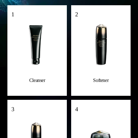
1
2
Cleanser
Softener
3
4