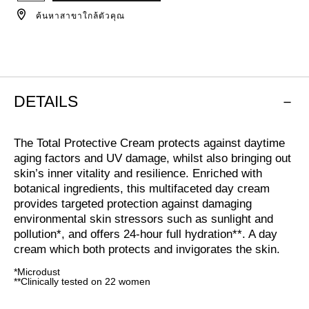
เลือก
ค้นหาสาขาใกล้ตัวคุณ
การ
ใส่
สินค้า
ลง
ตะกร้า
DETAILS
The Total Protective Cream protects against daytime
aging factors and UV damage, whilst also bringing out
skin’s inner vitality and resilience. Enriched with
botanical ingredients, this multifaceted day cream
provides targeted protection against damaging
environmental skin stressors such as sunlight and
pollution*, and offers 24-hour full hydration**. A day
cream which both protects and invigorates the skin.
*Microdust
**Clinically tested on 22 women