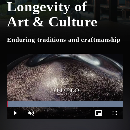
Longevity of
Art & Culture
Enduring traditions and craftmanship
Loaded
:
100.00%
Play
Unmute
Picture-
Fullscree
in-
Picture