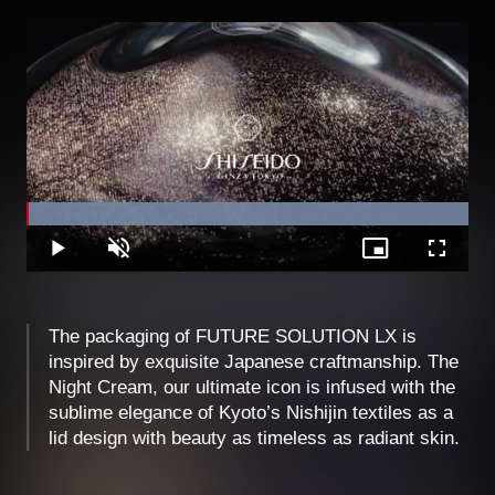
Loaded
:
100.00%
Play
Unmute
Picture-
Fullscree
in-
Picture
The packaging of FUTURE SOLUTION LX is
inspired by exquisite Japanese craftmanship. The
Night Cream, our ultimate icon is infused with the
sublime elegance of Kyoto’s Nishijin textiles as a
lid design with beauty as timeless as radiant skin.