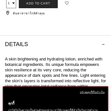
ตัว
สินค้า
10121256201.html
ADD TO CART
จำนวน
ๆ
เลือก
ค้นหาสาขาใกล้ตัวคุณ
การ
ใส่
สินค้า
ลง
ตะกร้า
DETAILS
A skin brightening and hydrating lotion, enriched with
botanical ingredients. Its unique formula empowers
skin resilience at its very core, reducing the
appearance of dark spots and fine lines. Light entering
the skin’s layers is transformed into reflective light, for
skin that emanates total radiance from within.
ปฏิเสธคุกกี้ที่ไม่จำเป็น
Related Product
คุกกี้
CONCENTRATED BRIGHTENING SOFTENER (Refill)
เราใส่ใจในความเป็นส่วนตัวของท่าน เราใช้งานคุกกี้ที่จำเป็นในการทำงาน