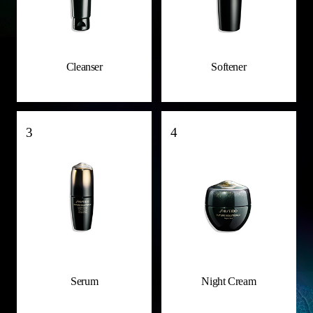
Cleanser
Softener
3
4
Serum
Night Cream