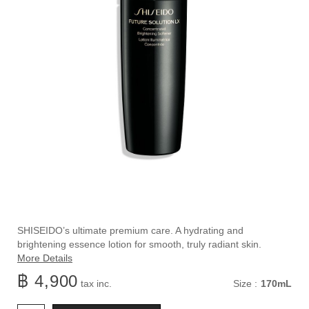
ราย
https://www.shiseido.co.th/th/future-
ลำดับ
SHISEIDO’s ultimate premium care. A hydrating and
solution-
สินค้า
brightening essence lotion for smooth, truly radiant skin.
ละเอียด
lx-
10121256201
More Details
concentrated-
฿ 4,900
แบบ
tax inc.
Size :
170mL
brightening-
softener-
อื่น