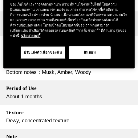
>
ของเว็บไซต์และการติดตามท่านระหว่างที่ท่านใช้งานเว็บไซต์ โดยความ
ยินยอมของท่าน เราและพาร์ทเนอร์ของเราจะสามารถใช้คุกกี้เพื่อติดตาม
กิจกรรมออนไลน์ของท่าน นำเสนอเนื้อหาและโฆษณาที่จัดสรรตามความสนใจ
Skin Type
และความชอบของท่าน รวมถึงระบบที่เกี่ยวข้องกับเครือข่ายทางสังคมได้
สำหรับข้อมูลเพิ่มเติม โปรดเข้าดูนโยบายคุกกี้ของเรา ท่านสามารถ
All skin types
เปลี่ยนแปลงตัวเลือกได้ตลอดเวลาโดยคลิกที่ "การตั้งค่าคุกกี้" ที่ด้านล่างสุดของ
หน้านี้
นโยบายคุกกี้
Scent
White floral
ปรับแต่งตัวเลือกของฉัน
ยินยอม
Top notes：Bergamot, Quince, Green note
Middle notes： Hamanasu, Sakura, Ume
Bottom notes：Musk, Amber, Woody
Period of Use
About 1 months
Texture
Dewy, concentrated texture
Note