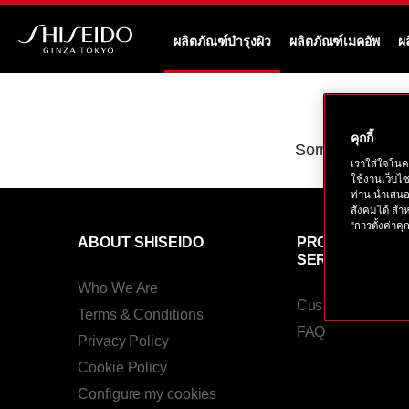
ข้าม
ไป
ผลิตภัณฑ์บำรุงผิว
ผลิตภัณฑ์เมคอัพ
ผ
ยัง
ชิ
ราย
เซ
ละเอียด
โด้
หลัก
คุกกี้
Sorry, there are
เราใส่ใจในค
ใช้งานเว็บไ
ท่าน นำเสนอ
สังคมได้ สำห
"การตั้งค่าคุก
ABOUT SHISEIDO
PRODUCTS &
SERVICES
Who We Are
Customer Servic
Terms & Conditions
FAQ
Privacy Policy
Cookie Policy
Configure my cookies